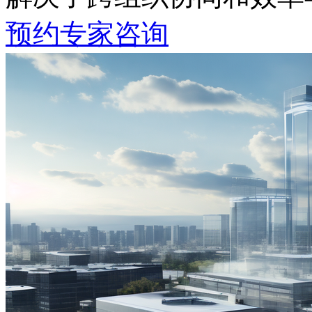
预约专家咨询