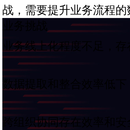
战，需要提升业务流
业务挑战
业务线上化程度不足
数据提取和整合效率低下
跨组织协同存在效率和安