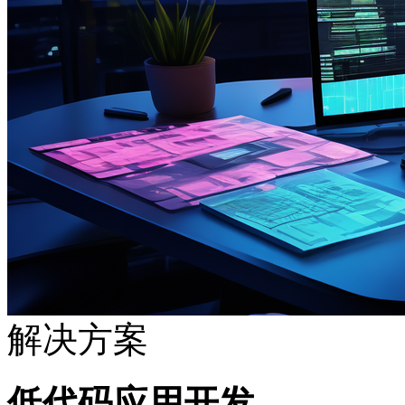
解决方案
低代码应用开发