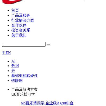
首页
产品及服务
行业解决方案
合作伙伴
投资者关系
关于我们
中
EN
AI
数据
云
基础架构软硬件
物联网
产品及解决方案
blb百乐博问学
blb百乐博问学 企业级Agent中台