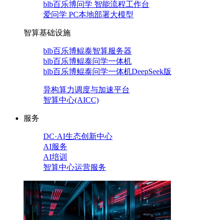
blb百乐博问学 智能流程工作台
爱问学 PC本地部署大模型
智算基础设施
blb百乐博鲲泰智算服务器
blb百乐博鲲泰问学一体机
blb百乐博鲲泰问学一体机DeepSeek版
异构算力调度与加速平台
智算中心(AICC)
服务
DC·AI生态创新中心
AI服务
AI培训
智算中心运营服务