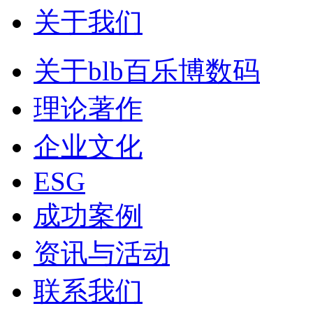
关于我们
关于blb百乐博数码
理论著作
企业文化
ESG
成功案例
资讯与活动
联系我们