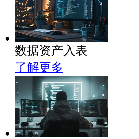
数据资产入表
了解更多